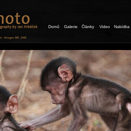
Domů
Galerie
Články
Video
Nabídka
i - Kruger NP, JAR