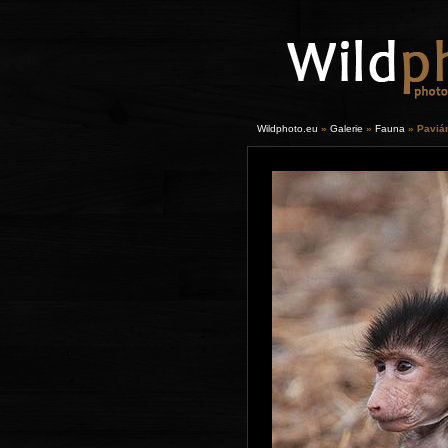
Wildphoto.eu
»
Galerie
»
Fauna
» Pavián